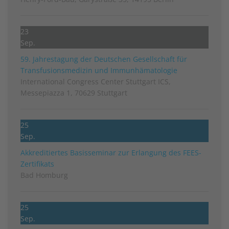
23
Sep.
59. Jahrestagung der Deutschen Gesellschaft für
Transfusionsmedizin und Immunhämatologie
International Congress Center Stuttgart ICS,
Messepiazza 1, 70629 Stuttgart
25
Sep.
Akkreditiertes Basisseminar zur Erlangung des FEES-
Zertifikats
Bad Homburg
25
Sep.