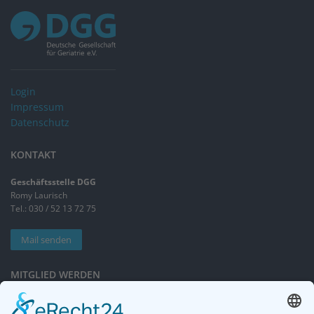
Login
Impressum
Datenschutz
KONTAKT
Geschäftsstelle DGG
Romy Laurisch
Tel.: 030 / 52 13 72 75
Mail senden
MITGLIED WERDEN
Sieben gute Gründe