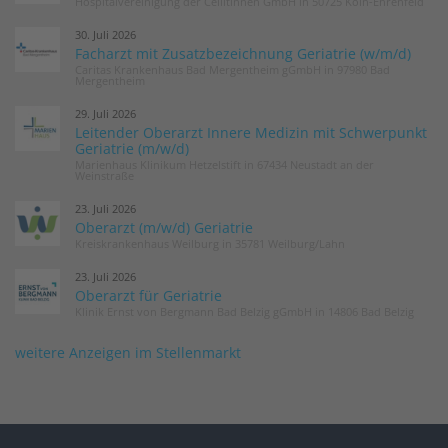
Hospitalvereinigung der Cellitinnen GmbH in 50725 Köln-Ehrenfeld
30. Juli 2026
Facharzt mit Zusatzbezeichnung Geriatrie (w/m/d)
Caritas Krankenhaus Bad Mergentheim gGmbH in 97980 Bad
Mergentheim
29. Juli 2026
Leitender Oberarzt Innere Medizin mit Schwerpunkt
Geriatrie (m/w/d)
Marienhaus Klinikum Hetzelstift in 67434 Neustadt an der
Weinstraße
23. Juli 2026
Oberarzt (m/w/d) Geriatrie
Kreiskrankenhaus Weilburg in 35781 Weilburg/Lahn
23. Juli 2026
Oberarzt für Geriatrie
Klinik Ernst von Bergmann Bad Belzig gGmbH in 14806 Bad Belzig
weitere Anzeigen im Stellenmarkt