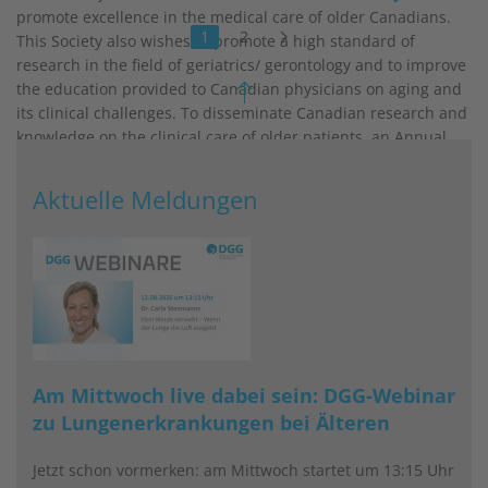
promote excellence in the medical care of older Canadians.
1
2
This Society also wishes to promote a high standard of
research in the field of geriatrics/ gerontology and to improve
the education provided to Canadian physicians on aging and
its clinical challenges. To disseminate Canadian research and
knowledge on the clinical care of older patients, an Annual
Scientific Meeting is held in conjunction with the CGS Annual
Business Meeting. “Geriatrics Today: Journal of the Canadian
Aktuelle Meldungen
Geriatrics Society” is the official publication of the CGS.
weiterlesen
Am Mittwoch live dabei sein: DGG-Webinar
zu Lungenerkrankungen bei Älteren
Jetzt schon vormerken: am Mittwoch startet um 13:15 Uhr