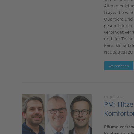
Altersmedizine
Frage, die wei
Quartiere und 
gesund durch 
verbindet Verr
und der Techn
Raumklimadaten
Neubauten zu 
weiterlesen
01. Juli 2026
PM: Hitze
Komfortp
Räume verscha
Kühlpacks oder