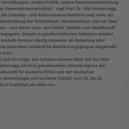
Vorstellungen, unsere Politik, unsere Ressourcenverteilung
das Generationenverhältnis“, sagt Prof. Dr. Ulla Kriebernegg.
r die Literatur– und Kulturwissenschaftlerin weit mehr als
 Beschreibung der Wirklichkeit. Sie beeinflusst, wie wir über
en – und damit auch, wie Politik, Medien und Gesellschaft
begegnen. Gerade in gesellschaftlichen Debatten werden
h deshalb Rentner häufig entweder als Belastung oder
 als besonders verletzliche Bevölkerungsgruppe dargestellt.
u kurz.
 und die Frage, wie Sprache unseren Blick auf das Alter
 Kriebernegg auf dem gemeinsamen Jahreskongress der
llschaft für Geriatrie (DGG) und der Deutschen
ür Gerontologie und Geriatrie (DGGG) vom 23. bis 26.
6 in Frankfurt am Main vor.