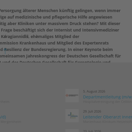
Versorgung älterer Menschen künftig gelingen, wenn immer
ige auf medizinische und pflegerische Hilfe angewiesen
eitig aber Kliniken unter massivem Druck stehen? Mit dieser
Frage beschäftigt sich der Internist und Intensivmediziner
4
…
33
n Karagiannidis, ehemaliges Mitglied der
mission Krankenhaus und Mitglied des Expertenrats
d Resilienz der Bundesregierung. In einer Keynote beim
gemeinsamen Jahreskongress der Deutschen Gesellschaft für
) und der Deutschen Gesellschaft für Gerontologie und
GG) geht es um konkrete Lösungsansätze für eine
reifende geriatrische Versorgung.
5. August 2026
Departmentleitung (m/w/d
rtheim
Hospitalvereinigung der Cellit
29. Juli 2026
/d)
Leitender Oberarzt Inne
d Mergentheim
Marienhaus Klinikum Hetzelstif
23. Juli 2026