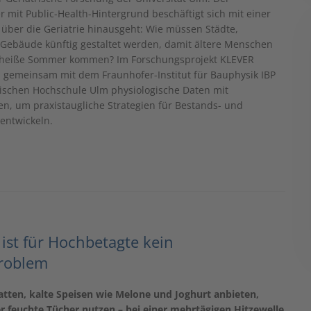
r mit Public-Health-Hintergrund beschäftigt sich mit einer
t über die Geriatrie hinausgeht: Wie müssen Städte,
Gebäude künftig gestaltet werden, damit ältere Menschen
heiße Sommer kommen? Im Forschungsprojekt KLEVER
i gemeinsam mit dem Fraunhofer-Institut für Bauphysik IBP
ischen Hochschule Ulm physiologische Daten mit
, um praxistaugliche Strategien für Bestands- und
entwickeln.
 ist für Hochbetagte kein
roblem
tten, kalte Speisen wie Melone und Joghurt anbieten,
 feuchte Tücher nutzen – bei einer mehrtägigen Hitzewelle