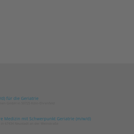
) für die Geriatrie
innen GmbH in 50725 Köln-Ehrenfeld
re Medizin mit Schwerpunkt Geriatrie (m/w/d)
t in 67434 Neustadt an der Weinstraße