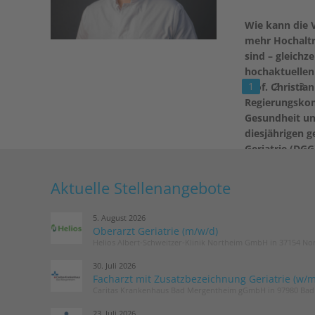
Wie kann die 
mehr Hochaltr
sind – gleichz
hochaktuellen 
1
2
3
Prof. Christia
Regierungskom
Gesundheit un
diesjährigen 
Geriatrie (DGG
Geriatrie (DG
sektorenüberg
Aktuelle Stellenangebote
weiterlesen
5. August 2026
Oberarzt Geriatrie (m/w/d)
Helios Albert-Schweitzer-Klinik Northeim GmbH in 37154 No
30. Juli 2026
Facharzt mit Zusatzbezeichnung Geriatrie (w/m
Caritas Krankenhaus Bad Mergentheim gGmbH in 97980 Ba
23. Juli 2026