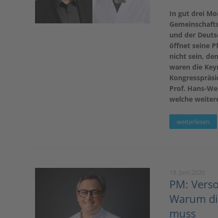
In gut drei Mo
Gemeinschafts
und der Deutsc
öffnet seine 
nicht sein, de
waren die Keyn
Kongresspräsid
Prof. Hans-We
welche weiter
weiterlesen
18. Juni 2026
PM: Vers
Warum die
muss