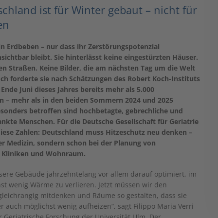
chland ist für Winter gebaut – nicht für
en
ein Erdbeben – nur dass ihr Zerstörungspotenzial
ichtbar bleibt. Sie hinterlässt keine eingestürzten Häuser.
en Straßen. Keine Bilder, die am nächsten Tag um die Welt
ch forderte sie nach Schätzungen des Robert Koch-Instituts
s Ende Juni dieses Jahres bereits mehr als 5.000
 – mehr als in den beiden Sommern 2024 und 2025
onders betroffen sind hochbetagte, gebrechliche und
kte Menschen. Für die Deutsche Gesellschaft für Geriatrie
diese Zahlen: Deutschland muss Hitzeschutz neu denken –
der Medizin, sondern schon bei der Planung von
 Kliniken und Wohnraum.
ere Gebäude jahrzehntelang vor allem darauf optimiert, im
st wenig Wärme zu verlieren. Jetzt müssen wir den
leichrangig mitdenken und Räume so gestalten, dass sie
 auch möglichst wenig aufheizen“, sagt Filippo Maria Verri
ür Geriatrische Forschung der Universität Ulm. Der