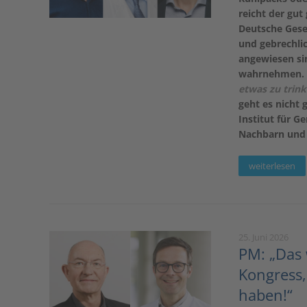
reicht der gut
Deutsche Gesel
und gebrechli
angewiesen sin
wahrnehmen. 
etwas zu trink
geht es nicht g
Institut für G
Nachbarn und 
weiterlesen
25. Juni 2026
PM: „Das 
Kongress,
haben!“