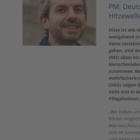
PM: Deuts
Hitzewell
Hitze ist wie 
weitgehend uns
Keine zerstört
gehen. Und do
(RKI) allein bi
Menschenleben
zusammen. Bes
mehrfacherkran
(DGG) zeigen 
nicht erst in 
Pflegeheimen,
„Wir haben uns
Winter möglich
Wärmeschutz g
sich im Sommer
vom Institut f