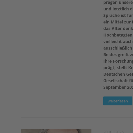
prägen unsere 
und letztlich 
Sprache ist fü
ein Mittel zur
das Alter denk
Hochbetagten 
vielleicht auc
ausschließlich
Beides greift z
Ihre Forschung
prägt, stellt
Deutschen Gese
Gesellschaft f
September 202
weiterlesen
20. Juli 2026