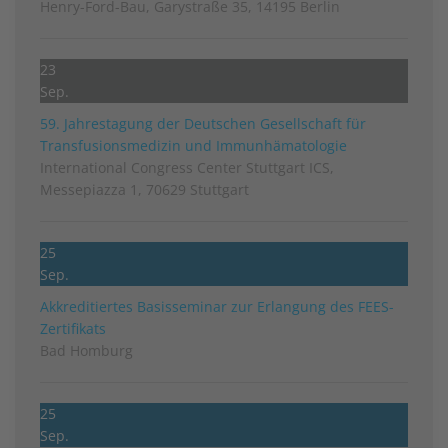
Henry-Ford-Bau, Garystraße 35, 14195 Berlin
23
Sep.
59. Jahrestagung der Deutschen Gesellschaft für
Transfusionsmedizin und Immunhämatologie
International Congress Center Stuttgart ICS,
Messepiazza 1, 70629 Stuttgart
25
Sep.
Akkreditiertes Basisseminar zur Erlangung des FEES-
Zertifikats
Bad Homburg
25
Sep.