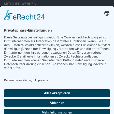
MITGLIED WERDEN
Sieben gute Gründe
für Ihre Mitgliedschaft
in der DGG entdecken.
Antrag stellen
NEWSLETTER
Neuigkeiten rund um die Geriatrie und die DGG – regelmäßig in Ihrem
Postfach.
News abonnieren
ZGG
Die Zeitschrift für Gerontologie und Geriatrie informiert über Neues aus
unserem Fach.
Online lesen