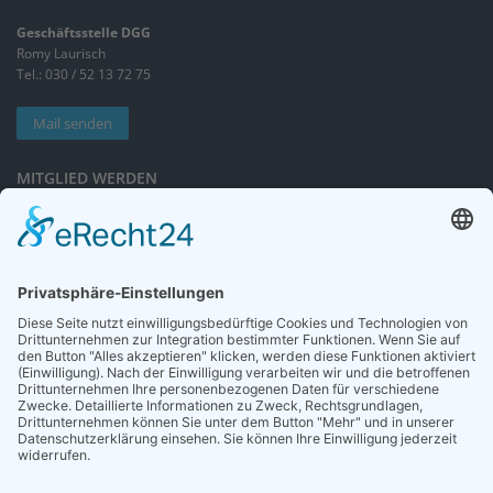
Geschäftsstelle DGG
Romy Laurisch
Tel.: 030 / 52 13 72 75
Mail senden
MITGLIED WERDEN
Sieben gute Gründe
für Ihre Mitgliedschaft
in der DGG entdecken.
Antrag stellen
NEWSLETTER
Neuigkeiten rund um die Geriatrie und die DGG – regelmäßig in Ihrem
Postfach.
News abonnieren