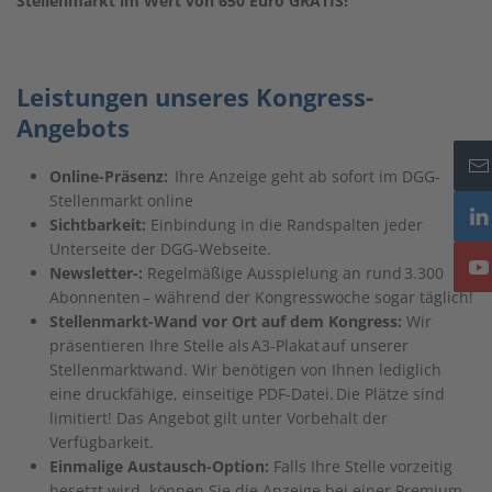
Stellenmarkt im Wert von 650 Euro GRATIS!
Leistungen unseres Kongress-
Angebots
Online-Präsenz:
Ihre Anzeige geht ab sofort im DGG-
Stellenmarkt online
Sichtbarkeit:
Einbindung in die Randspalten jeder
Unterseite der DGG-Webseite.
Newsletter-:
Regelmäßige Ausspielung an rund 3.300
Abonnenten – während der Kongresswoche sogar täglich!
Stellenmarkt-Wand vor Ort auf dem Kongress:
Wir
präsentieren Ihre Stelle als A3-Plakat auf unserer
Stellenmarktwand. Wir benötigen von Ihnen lediglich
eine druckfähige, einseitige PDF-Datei. Die Plätze sind
limitiert! Das Angebot gilt unter Vorbehalt der
Verfügbarkeit.
Einmalige Austausch-Option:
Falls Ihre Stelle vorzeitig
besetzt wird, können Sie die Anzeige bei einer Premium-