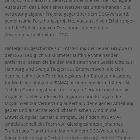
wird, soll nun auch in Deutschland entstehen: der kollegiale
Austausch, das Bilden eines Netzwerkes untereinander, die
Vertretung eigener Projekte gegenüber dem DGG-Vorstand,
gemeinsame Forschungsprojekte, Austausch von Erfahrungen
und die Etablierung von Forschungsstipendien in
Zusammenarbeit mit der DGG.
Hintergrundgeschichte zur Entstehung der neuen Gruppe in
der DGG: Lediglich 90 Kilometer Luftlinie voneinander
entfernt arbeiten die beiden Medizinerinnen Saskia Otte aus
Hamburg und Svenja Tietgen aus Bremerhaven, die sich
dennoch ohne den Fortbildungskurs der European Academy
for Medicine of Ageing (EAMA) nie kennengelernt hätten. Als
Teil des Gründungsteams der Jungen Geriatrie möchten sie
möglichst vielen anderen Kolleginnen und Kollegen die
Möglichkeit zur Vernetzung außerhalb der eigenen Abteilung
geben und als echte Nordlichter frischen Wind in die
Entwicklung der Geriatrie bringen. Sie finden im EAMA-
Umfeld schnell ein Team von Gleichgesinnten: Johannes
Trabert aus Frankfurt am Main hat dem DGG-Vorstand das
Konzept der Jungen Geriatrie erfolgreich präsentiert, Simone