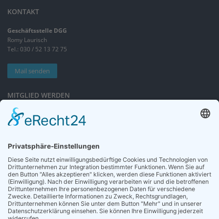
KONTAKT
Geschäftsstelle DGG
Romy Laurisch
Tel.: 030 / 52 13 72 75
Mail senden
MITGLIED WERDEN
Sieben gute Gründe
für Ihre Mitgliedschaft
in der DGG entdecken.
Antrag stellen
NEWSLETTER
Neuigkeiten rund um die Geriatrie und die DGG – regelmäßig in Ihrem
Postfach.