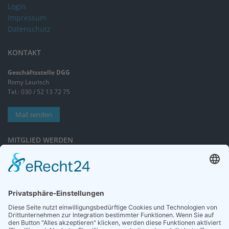
Login
Impressum
Datenschutz
KONTAKT
Geschäftsstelle DGG
Romy Laurisch
Tel.: 030 / 52 13 72 75
Mail senden
MITGLIED WERDEN
Sieben gute Gründe
für Ihre Mitgliedschaft
in der DGG entdecken.
Antrag stellen
NEWSLETTER