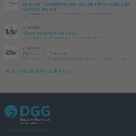
Leitender Oberarzt Innere Medizin mit Schwerpunkt
Geriatrie (m/w/d)
Marienhaus Klinikum Hetzelstift in 67434 Neustadt an der
Weinstraße
23. Juli 2026
Oberarzt (m/w/d) Geriatrie
Kreiskrankenhaus Weilburg in 35781 Weilburg/Lahn
23. Juli 2026
Oberarzt für Geriatrie
Klinik Ernst von Bergmann Bad Belzig gGmbH in 14806 Bad Belzig
weitere Anzeigen im Stellenmarkt