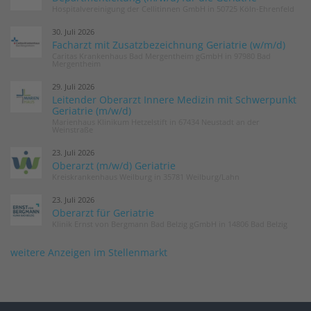
Hospitalvereinigung der Cellitinnen GmbH in 50725 Köln-Ehrenfeld
30. Juli 2026
Facharzt mit Zusatzbezeichnung Geriatrie (w/m/d)
Caritas Krankenhaus Bad Mergentheim gGmbH in 97980 Bad
Mergentheim
29. Juli 2026
Leitender Oberarzt Innere Medizin mit Schwerpunkt
Geriatrie (m/w/d)
Marienhaus Klinikum Hetzelstift in 67434 Neustadt an der
Weinstraße
23. Juli 2026
Oberarzt (m/w/d) Geriatrie
Kreiskrankenhaus Weilburg in 35781 Weilburg/Lahn
23. Juli 2026
Oberarzt für Geriatrie
Klinik Ernst von Bergmann Bad Belzig gGmbH in 14806 Bad Belzig
weitere Anzeigen im Stellenmarkt