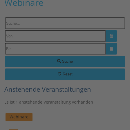
Webinare
Suche...
Kalender ö
Kalender ö
Suche
Reset
Anstehende Veranstaltungen
Es ist 1 anstehende Veranstaltung vorhanden
Webinare