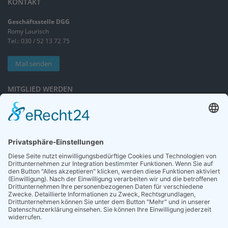
KONTAKT
Geschäftsstelle DGG
Romy Laurisch
Tel.: 030 / 52 13 72 75
Mail senden
MITGLIED WERDEN
Sieben gute Gründe
für Ihre Mitgliedschaft
in der DGG entdecken.
Antrag stellen
NEWSLETTER
Neuigkeiten rund um die Geriatrie und die DGG – regelmäßig in Ihrem
Postfach.