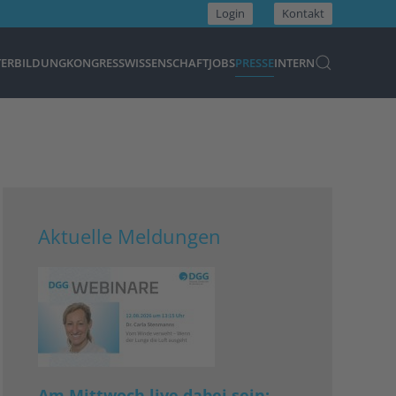
Login
Kontakt
TERBILDUNG
KONGRESS
WISSENSCHAFT
JOBS
PRESSE
INTERN
Aktuelle Meldungen
Am Mittwoch live dabei sein: