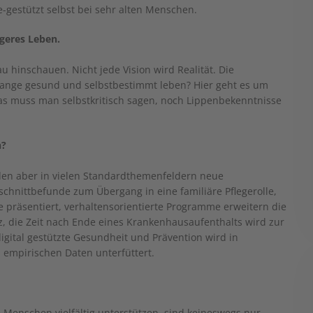
estützt selbst bei sehr alten Menschen.
geres Leben.
hinschauen. Nicht jede Vision wird Realität. Die
lange gesund und selbstbestimmt leben? Hier geht es um
 das muss man selbstkritisch sagen, noch Lippenbekenntnisse
n?
en aber in vielen Standardthemenfeldern neue
hnittbefunde zum Übergang in eine familiäre Pflegerolle,
e präsentiert, verhaltensorientierte Programme erweitern die
 die Zeit nach Ende eines Krankenhausaufenthalts wird zur
igital gestützte Gesundheit und Prävention wird in
empirischen Daten unterfüttert.
 Menschen vielfältig unterstützen, sind keineswegs nur