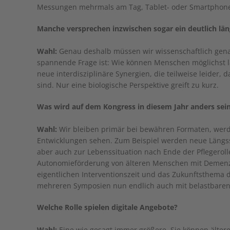
Messungen mehrmals am Tag, Tablet- oder Smartphone-g
Manche versprechen inzwischen sogar ein deutlich län
Wahl:
Genau deshalb müssen wir wissenschaftlich genau 
spannende Frage ist: Wie können Menschen möglichst 
neue interdisziplinäre Synergien, die teilweise leider,
sind. Nur eine biologische Perspektive greift zu kurz.
Was wird auf dem Kongress in diesem Jahr anders sei
Wahl:
Wir bleiben primär bei bewähren Formaten, werd
Entwicklungen sehen. Zum Beispiel werden neue Längssc
aber auch zur Lebenssituation nach Ende der Pflegeroll
Autonomieförderung von älteren Menschen mit Demenz,
eigentlichen Interventionszeit und das Zukunftsthema d
mehreren Symposien nun endlich auch mit belastbaren 
Welche Rolle spielen digitale Angebote?
Wahl:
Eine wie gesagt immer größere. Sie können ältere