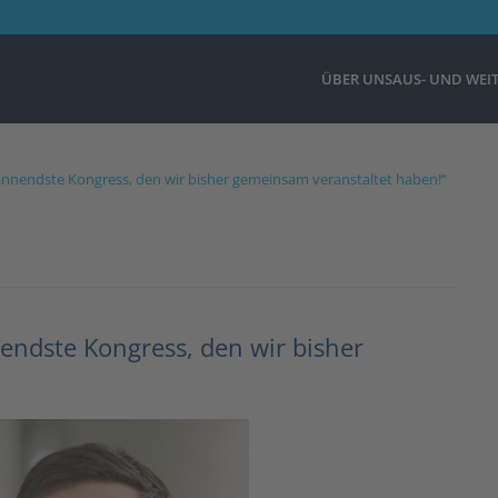
ÜBER UNS
AUS- UND WEI
spannendste Kongress, den wir bisher gemeinsam veranstaltet haben!“
nendste Kongress, den wir bisher