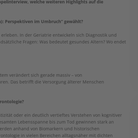
pelinterview, welche weiteren Highlights auf die
): Perspektiven im Umbruch“ gewählt?
erleben. In der Geriatrie entwickeln sich Diagnostik und
rundsätzliche Fragen: Was bedeutet gesundes Altern? Wo endet
stem verändert sich gerade massiv – von
en. Das betrifft die Versorgung älterer Menschen
rontologie?
izität oder ein deutlich vertieftes Verstehen von kognitiver
 gesamten Lebensspanne bis zum Tod gewinnen stark an
 werden anhand von Biomarkern und historischen
ntologie in vielen Bereichen alltagsnäher mit dichten