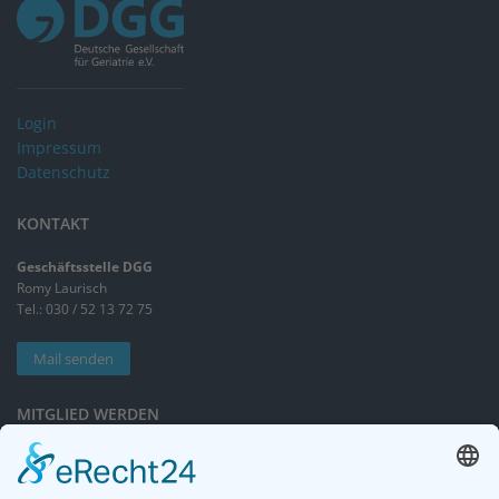
Login
Impressum
Datenschutz
KONTAKT
Geschäftsstelle DGG
Romy Laurisch
Tel.: 030 / 52 13 72 75
Mail senden
MITGLIED WERDEN
Sieben gute Gründe
für Ihre Mitgliedschaft