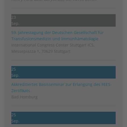
23
Sep.
59. Jahrestagung der Deutschen Gesellschaft für
Transfusionsmedizin und Immunhämatologie
International Congress Center Stuttgart ICS,
Messepiazza 1, 70629 Stuttgart
25
Sep.
Akkreditiertes Basisseminar zur Erlangung des FEES-
Zertifikats
Bad Homburg
25
Sep.