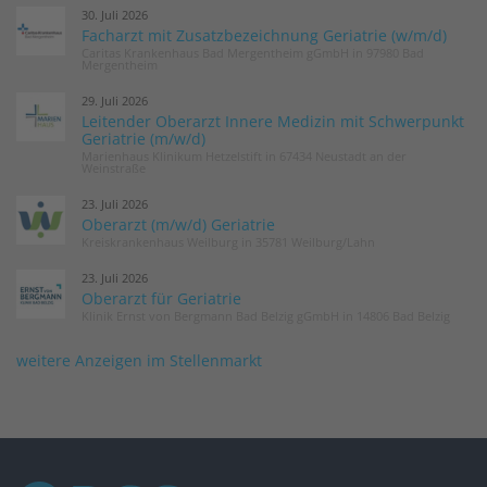
30. Juli 2026
Facharzt mit Zusatzbezeichnung Geriatrie (w/m/d)
Caritas Krankenhaus Bad Mergentheim gGmbH in 97980 Bad
Mergentheim
29. Juli 2026
Leitender Oberarzt Innere Medizin mit Schwerpunkt
Geriatrie (m/w/d)
Marienhaus Klinikum Hetzelstift in 67434 Neustadt an der
Weinstraße
23. Juli 2026
Oberarzt (m/w/d) Geriatrie
Kreiskrankenhaus Weilburg in 35781 Weilburg/Lahn
23. Juli 2026
Oberarzt für Geriatrie
Klinik Ernst von Bergmann Bad Belzig gGmbH in 14806 Bad Belzig
weitere Anzeigen im Stellenmarkt