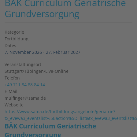
BÄK Curriculum Geriatrische
Grundversorgung
Kategorie
Fortbildung
Dates
7. November 2026
-
27. Februar 2027
Veranstaltungsort
Stuttgart/Tübingen/Live-Online
Telefon
+49 711 84 88 84 14
E-Mail
mulfinger@sama.de
Webseite
https://www.sama.de/fortbildungsangebote/geriatrie?
tx_evewa3_eventslist%5Baction%5D=list&tx_evewa3_eventslis
BÄK Curriculum Geriatrische
Grundversorgung