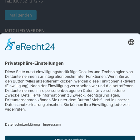
Tel.: 030 / 52 13 72 75
Mail senden
MITGLIED WERDEN
Sieben gute Gründe
für Ihre Mitgliedschaft
in der DGG entdecken.
Antrag stellen
NEWSLETTER
Neuigkeiten rund um die Geriatrie und die DGG – regelmäßig in Ihrem
Postfach.
News abonnieren
ZGG