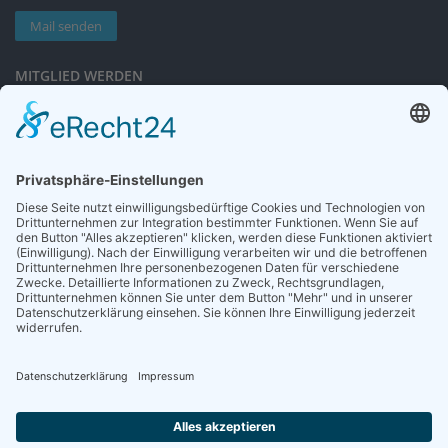
Mail senden
MITGLIED WERDEN
Sieben gute Gründe
für Ihre Mitgliedschaft
in der DGG entdecken.
Antrag stellen
NEWSLETTER
Neuigkeiten rund um die Geriatrie und die DGG – regelmäßig in Ihrem
Postfach.
News abonnieren
ZGG
Die Zeitschrift für Gerontologie und Geriatrie informiert über Neues aus