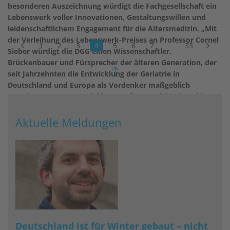
besonderen Auszeichnung würdigt die Fachgesellschaft ein
Lebenswerk voller Innovationen, Gestaltungswillen und
leidenschaftlichem Engagement für die Altersmedizin. „Mit
der Verleihung des Lebenswerk-Preises an Professor Cornel
1
2
3
4
5
6
7
…
33
Sieber würdigt die DGG einen Wissenschaftler,
Brückenbauer und Fürsprecher der älteren Generation, der
seit Jahrzehnten die Entwicklung der Geriatrie in
Deutschland und Europa als Vordenker maßgeblich
gestaltet“, sagt DGG-Präsident Professor Michael Denkinger
im Rahmen der Verleihung beim aktuell in Weimar
stattfindenden Geriatrie-Kongress. Preisträger Sieber war
Aktuelle Meldungen
unter anderem acht Jahre Präsident der renommierten
European Academy for Medicine of Ageing (EAMA), aus der
viele international führende Geriaterinnen und Geriater
hervorgingen.
weiterlesen
Deutschland ist für Winter gebaut – nicht