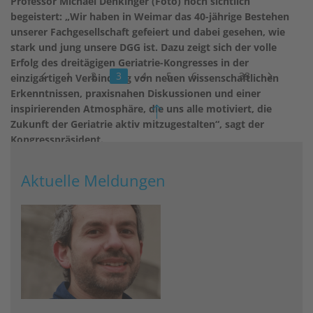
Professor Michael Denkinger (Foto) noch sichtlich
begeistert: „Wir haben in Weimar das 40-jährige Bestehen
unserer Fachgesellschaft gefeiert und dabei gesehen, wie
stark und jung unsere DGG ist. Dazu zeigt sich der volle
Erfolg des dreitägigen Geriatrie-Kongresses in der
1
2
3
4
5
6
…
33
einzigartigen Verbindung von neuen wissenschaftlichen
Erkenntnissen, praxisnahen Diskussionen und einer
inspirierenden Atmosphäre, die uns alle motiviert, die
Zukunft der Geriatrie aktiv mitzugestalten“, sagt der
Kongresspräsident.
weiterlesen
Aktuelle Meldungen