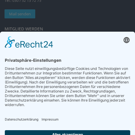
Tel.: 030 / 52 13 72 75
Mail senden
MITGLIED WERDEN
Sieben gute Gründe
für Ihre Mitgliedschaft
in der DGG entdecken.
Antrag stellen
NEWSLETTER
Neuigkeiten rund um die Geriatrie und die DGG – regelmäßig in Ihrem
Postfach.
News abonnieren
ZGG