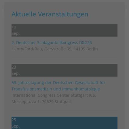
Aktuelle Veranstaltungen
10
Sep.
2. Deutscher Schlag­anfall­kongress DSG26
Henry-Ford-Bau, Garystraße 35, 14195 Berlin
23
Sep.
59. Jahrestagung der Deutschen Gesellschaft für
Transfusionsmedizin und Immunhämatologie
International Congress Center Stuttgart ICS,
Messepiazza 1, 70629 Stuttgart
25
Sep.