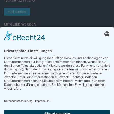
Tel.: 030 / 52 13 72 75
Mail senden
MITGLIED WERDEN
Sieben gute Gründe
für Ihre Mitgliedschaft
in der DGG entdecken.
Antrag stellen
NEWSLETTER
Neuigkeiten rund um die Geriatrie und die DGG – regelmäßig in Ihrem
Postfach.
News abonnieren
ZGG