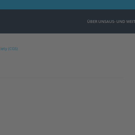
ÜBER UNS
AUS- UND WEI
iety (CGS)