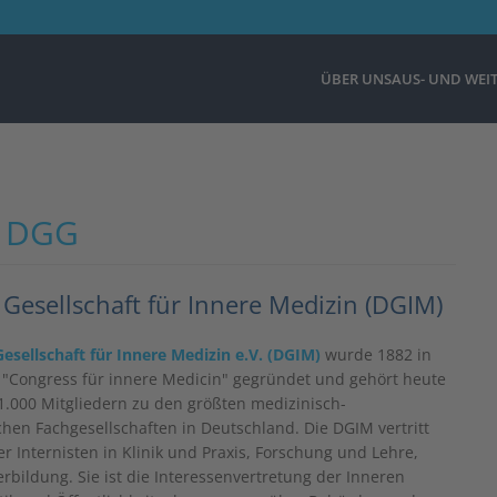
ÜBER UNS
AUS- UND WEI
r DGG
Gesellschaft für Innere Medizin (DGIM)
esellschaft für Innere Medizin e.V. (DGIM)
wurde 1882 in
"Congress für innere Medicin" gegründet und gehört heute
1.000 Mitgliedern zu den größten medizinisch-
chen Fachgesellschaften in Deutschland. Die DGIM vertritt
er Internisten in Klinik und Praxis, Forschung und Lehre,
erbildung. Sie ist die Interessenvertretung der Inneren