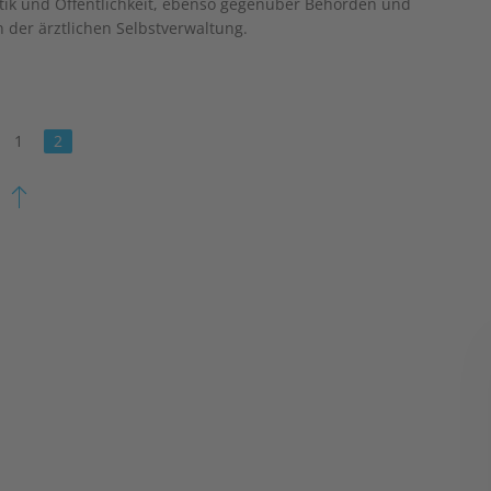
itik und Öffentlichkeit, ebenso gegenüber Behörden und
 der ärztlichen Selbstverwaltung.
1
2