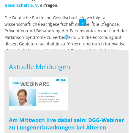
Gesellschaft e. V.
erfragen.
Die Deutsche Parkinson Gesellschaft e.V. verfolgt als
1
2
3
4
5
6
wissenschaftliche Fachgesellschaft das Ziel, die Diagnose,
Prävention und Behandlung der Parkinson-Krankheit und der
Parkinson-Syndrome zu verbessern. Um die Forschung auf
diesen Gebieten nachhaltig zu fördern und durch innovative
Ideen zu beleben, schreibt die DPG von Zeit zu Zeit eine
Förderung von Forschungsprojekten speziell für
Nachwuchswissenschaftler/innen aus.
Aktuelle Meldungen
weiterlesen
Am Mittwoch live dabei sein: DGG-Webinar
zu Lungenerkrankungen bei Älteren