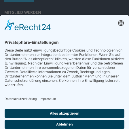
MITGLIED WERDEN
Sieben gute Gründe
für Ihre Mitgliedschaft
in der DGG entdecken.
Antrag stellen
NEWSLETTER
Neuigkeiten rund um die Geriatrie und die DGG – regelmäßig in Ihrem
Postfach.
News abonnieren
ZGG
Die Zeitschrift für Gerontologie und Geriatrie informiert über Neues aus
unserem Fach.