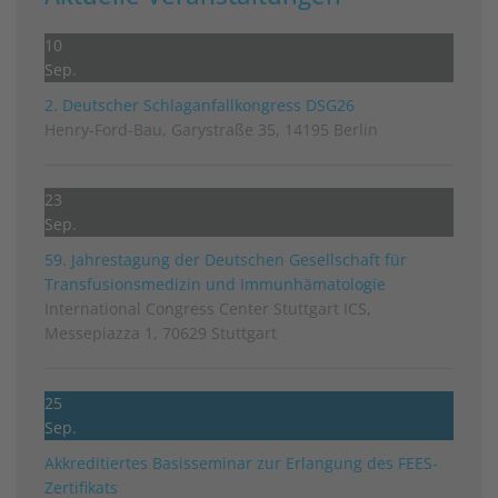
10
Sep.
2. Deutscher Schlag­anfall­kongress DSG26
Henry-Ford-Bau, Garystraße 35, 14195 Berlin
23
Sep.
59. Jahrestagung der Deutschen Gesellschaft für
Transfusionsmedizin und Immunhämatologie
International Congress Center Stuttgart ICS,
Messepiazza 1, 70629 Stuttgart
25
Sep.
Akkreditiertes Basisseminar zur Erlangung des FEES-
Zertifikats