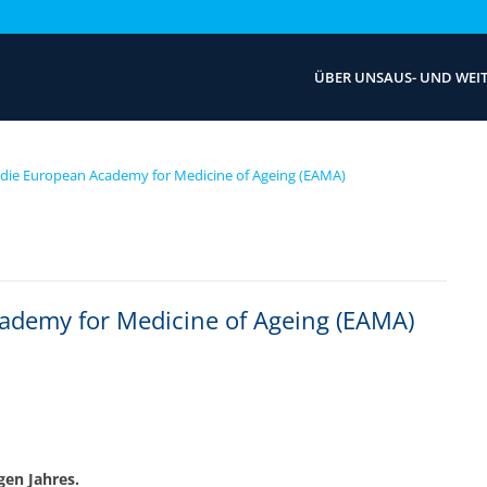
ÜBER UNS
AUS- UND WEI
 die European Academy for Medicine of Ageing (EAMA)
ademy for Medicine of Ageing (EAMA)
igen Jahres.