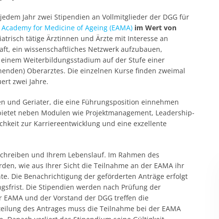
n jedem Jahr zwei Stipendien an Vollmitglieder der DGG für
Academy for Medicine of Ageing (EAMA)
im Wert von
iatrisch tätige Ärztinnen und Ärzte mit Interesse an
aft, ein wissenschaftliches Netzwerk aufzubauen,
 einem Weiterbildungsstadium auf der Stufe einer
enden) Oberarztes. Die einzelnen Kurse finden zweimal
ert zwei Jahre.
n und Geriater, die eine Führungsposition einnehmen
n bietet neben Modulen wie Projektmanagement, Leadership-
hkeit zur Karriereentwicklung und eine exzellente
sschreiben und Ihrem Lebenslauf. Im Rahmen des
rden, wie aus Ihrer Sicht die Teilnahme an der EAMA ihr
te. Die Benachrichtigung der geförderten Anträge erfolgt
sfrist. Die Stipendien werden nach Prüfung der
r EAMA und der Vorstand der DGG treffen die
eilung des Antrages muss die Teilnahme bei der EAMA