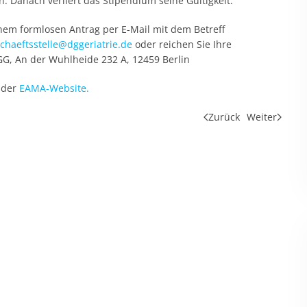
. Danach verliert das Stipendium seine Gültigkeit.
inem formlosen Antrag per E-Mail mit dem Betreff
chaeftsstelle@dggeriatrie.de
oder reichen Sie Ihre
GG, An der Wuhlheide 232 A, 12459 Berlin
 der
EAMA-Website.
Zurück
Weiter