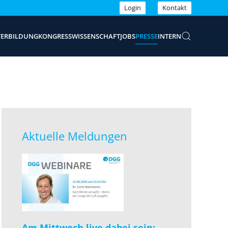
Login
Kontakt
TERBILDUNG
KONGRESS
WISSENSCHAFT
JOBS
PRESSE
INTERN
Aktuelle Meldungen
Am Mittwoch live dabei sein: