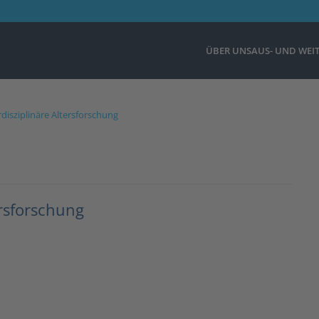
ÜBER UNS
AUS- UND WEI
rdisziplinäre Altersforschung
ersforschung