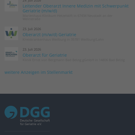
29. Juli 2026
Leitender Oberarzt Innere Medizin mit Schwerpunkt
Geriatrie (m/w/d)
Marienhaus Klinikum Hetzelstift in 67434 Neustadt an der
Weinstraße
23. Juli 2026
Oberarzt (m/w/d) Geriatrie
Kreiskrankenhaus Weilburg in 35781 Weilburg/Lahn
23. Juli 2026
Oberarzt für Geriatrie
Klinik Ernst von Bergmann Bad Belzig gGmbH in 14806 Bad Belzig
weitere Anzeigen im Stellenmarkt