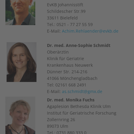
EvKB Johannisstift
Schildescher Str.99
33611 Bielefeld
Tel.: 0521 - 77 27 55 59
E-Mail:
Achim.Rehlaender@evkb.de
Dr. med. Anne-Sophie Schmidt
Oberärztin
Klinik für Geriatrie
Krankenhaus Neuwerk
Dünner Str. 214-216
41066 Mönchengladbach
Tel: 02161 668 2491
E-Mail:
as.schmidt@gmx.de
Dr. med. Monika Fuchs
Agaplesion Bethesda Klinik Ulm
Institut für Geriatrische Forschung
Zollernring 26
89073 Ulm
Tel.: 0731 880 333 0