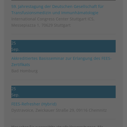
59. Jahrestagung der Deutschen Gesellschaft für
Transfusionsmedizin und Immunhämatologie
International Congress Center Stuttgart ICS,
Messepiazza 1, 70629 Stuttgart
25
Sep.
Akkreditiertes Basisseminar zur Erlangung des FEES-
Zertifikats
Bad Homburg
25
Sep.
FEES-Refresher (Hybrid)
Dystravoice, Zwickauer Straße 29, 09116 Chemnitz
Hier sehen Sie ausgewählte aktuelle Veranstaltungen. Alle