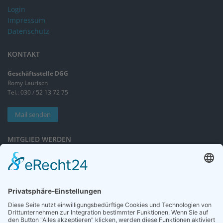
Login
Impressum
Datenschutz
KONTAKT
Geschäftsstelle DGG
Romy Laurisch
Tel.: 030 / 52 13 72 75
Mail senden
MITGLIED WERDEN
Sieben gute Gründe
für Ihre Mitgliedschaft
in der DGG entdecken.
Antrag stellen