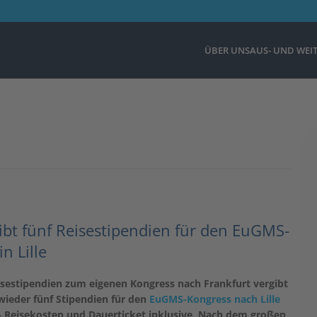
ÜBER UNS
AUS- UND WEI
bt fünf Reisestipendien für den EuGMS-
n Lille
sestipendien zum eigenen Kongress nach Frankfurt vergibt
wieder fünf Stipendien für den
EuGMS-Kongress nach Lille
 Reisekosten und Dauerticket inklusive. Nach dem großen