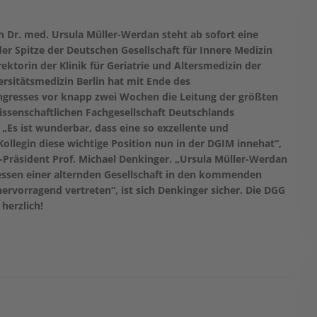
n Dr. med. Ursula Müller-Werdan steht ab sofort eine
der Spitze der Deutschen Gesellschaft für Innere Medizin
rektorin der Klinik für Geriatrie und Altersmedizin der
ersitätsmedizin Berlin hat mit Ende des
ngresses vor knapp zwei Wochen die Leitung der größten
issenschaftlichen Fachgesellschaft Deutschlands
Es ist wunderbar, dass eine so exzellente und
llegin diese wichtige Position nun in der DGIM innehat“,
-Präsident Prof. Michael Denkinger. „Ursula Müller-Werdan
ressen einer alternden Gesellschaft in den kommenden
ervorragend vertreten“, ist sich Denkinger sicher. Die DGG
 herzlich!