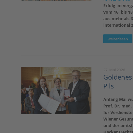
Erfolg im ver
vom 16. bis 1
aus mehr als 6
international 
weiterlesen
27. Mai 2026
Goldenes 
Pils
Anfang Mai wur
Prof. Dr. med.
für Verdienste
Wiener Gesundh
und der amtsfü
Hacker (rechts