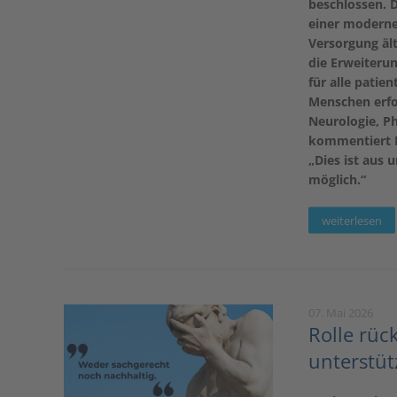
beschlossen. D
einer moderne
Versorgung äl
die Erweiterun
für alle patie
Menschen erfor
Neurologie, P
kommentiert D
„Dies ist aus 
möglich.“
weiterlesen
07. Mai 2026
Rolle rüc
unterstüt