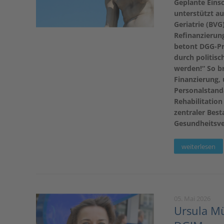
Geplante Eins
unterstützt au
Geriatrie (BV
Refinanzierun
betont DGG-Prä
durch politisc
werden!“ So br
Finanzierung, 
Personalstanda
Rehabilitation
zentraler Best
Gesundheitsve
weiterlesen
05. Mai 2026
Ursula Mü