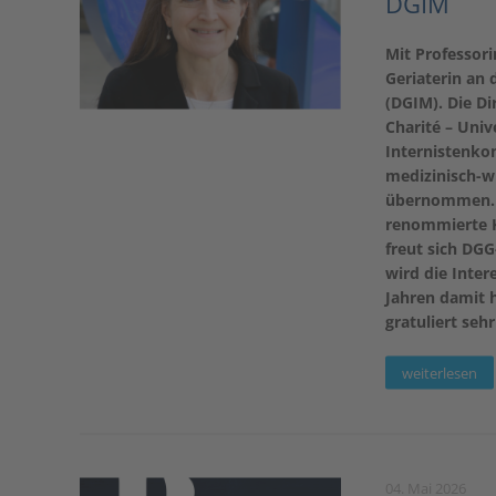
DGIM
Mit Professori
Geriaterin an 
(DGIM). Die Di
Charité – Univ
Internistenko
medizinisch-w
übernommen. „
renommierte Ko
freut sich DGG
wird die Inte
Jahren damit h
gratuliert sehr
weiterlesen
04. Mai 2026