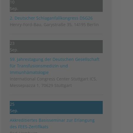
10
Sep.
2. Deutscher Schlag­anfall­kongress DSG26
Henry-Ford-Bau, Garystraße 35, 14195 Berlin
23
Sep.
59. Jahrestagung der Deutschen Gesellschaft
für Transfusionsmedizin und
Immunhämatologie
International Congress Center Stuttgart ICS,
Messepiazza 1, 70629 Stuttgart
25
Sep.
Akkreditiertes Basisseminar zur Erlangung
des FEES-Zertifikats