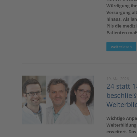
Würdigung ihr
Versorgung äl
hinaus. Als la
Pils die mediz
Patienten maß
weiterlesen
19. Mai 2026
24 statt 
beschließ
Weiterbil
Wichtige Anpa
Weiterbildung 
erweitert. Das