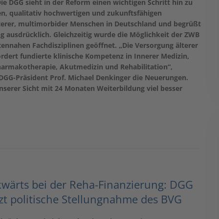
ie DGG sieht in der Reform einen wichtigen Schritt hin zu
n, qualitativ hochwertigen und zukunftsfähigen
terer, multimorbider Menschen in Deutschland und begrüßt
g ausdrücklich. Gleichzeitig wurde die Möglichkeit der ZWB
ntennahen Fachdisziplinen geöffnet. „Die Versorgung älterer
dert fundierte klinische Kompetenz in Innerer Medizin,
harmakotherapie, Akutmedizin und Rehabilitation“,
GG-Präsident Prof. Michael Denkinger die Neuerungen.
unserer Sicht mit 24 Monaten Weiterbildung viel besser
kwärts bei der Reha-Finanzierung: DGG
zt politische Stellungnahme des BVG