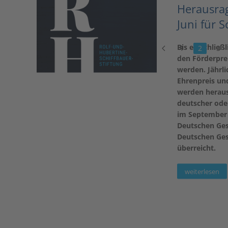
Herausrag
Juni für 
Bis einschließ
1
2
3
den Förderprei
werden. Jährli
Ehrenpreis und
werden herausr
deutscher oder
im September
Deutschen Gese
Deutschen Gese
überreicht.
weiterlesen