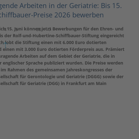
ende Arbeiten in der Geriatrie: Bis 15.
Schiffbauer-Preise 2026 bewerben
lich 15. Juni können jetzt Bewerbungen für den Ehren- und
4
5
…
50
s der Rolf-und-Hubertine-Schiffbauer-Stiftung eingereicht
ch lobt die Stiftung einen mit 6.000 Euro dotierten
 einen mit 3.000 Euro dotierten Förderpreis aus. Prämiert
agende Arbeiten auf dem Gebiet der Geriatrie, die in
 englischer Sprache publiziert wurden. Die Preise werden
 im Rahmen des gemeinsamen Jahreskongresses der
llschaft für Gerontologie und Geriatrie (DGGG) sowie der
llschaft für Geriatrie (DGG) in Frankfurt am Main