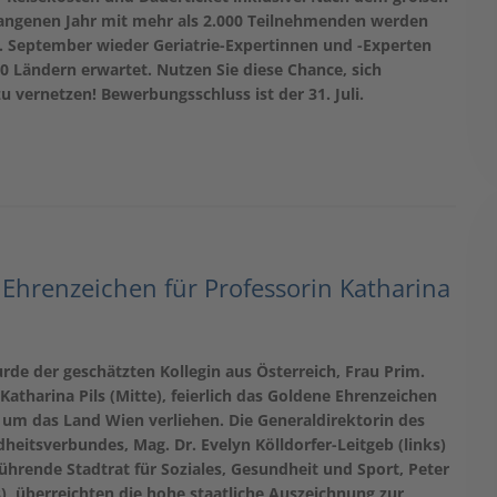
gangenen Jahr mit mehr als 2.000 Teilnehmenden werden
8. September wieder Geriatrie-Expertinnen und -Experten
0 Ländern erwartet. Nutzen Sie diese Chance, sich
zu vernetzen! Bewerbungsschluss ist der 31. Juli.
Ehrenzeichen für Professorin Katharina
de der geschätzten Kollegin aus Österreich, Frau Prim.
 Katharina Pils (Mitte), feierlich das Goldene Ehrenzeichen
 um das Land Wien verliehen. Die Generaldirektorin des
eitsverbundes, Mag. Dr. Evelyn Kölldorfer-Leitgeb (links)
hrende Stadtrat für Soziales, Gesundheit und Sport, Peter
), überreichten die hohe staatliche Auszeichnung zur