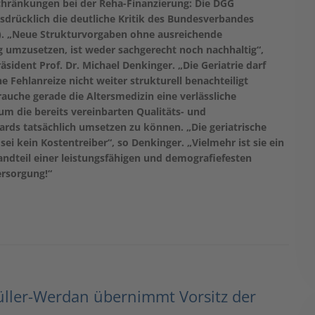
chränkungen bei der Reha-Finanzierung: Die DGG
sdrücklich die deutliche Kritik des Bundesverbandes
G). „Neue Strukturvorgaben ohne ausreichende
g umzusetzen, ist weder sachgerecht noch nachhaltig“,
sident Prof. Dr. Michael Denkinger. „Die Geriatrie darf
he Fehlanreize nicht weiter strukturell benachteiligt
auche gerade die Altersmedizin eine verlässliche
um die bereits vereinbarten Qualitäts- und
rds tatsächlich umsetzen zu können. „Die geriatrische
 sei kein Kostentreiber“, so Denkinger. „Vielmehr ist sie ein
andteil einer leistungsfähigen und demografiefesten
rsorgung!“
ller-Werdan übernimmt Vorsitz der