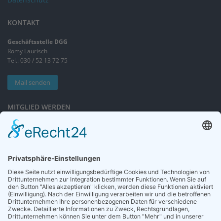
KONTAKT
Geschäftsstelle DGG
Romy Laurisch
Tel.: 030 / 52 13 72 75
Mail senden
MITGLIED WERDEN
Sieben gute Gründe
für Ihre Mitgliedschaft
in der DGG entdecken.
Antrag stellen
NEWSLETTER
Neuigkeiten rund um die Geriatrie und die DGG – regelmäßig in Ihrem
Postfach.