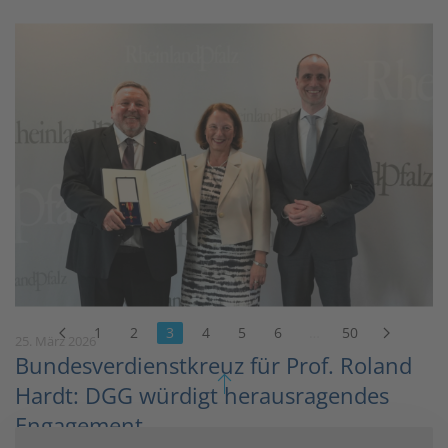
1
2
3
4
5
6
…
50
25. März 2026
Bundesverdienstkreuz für Prof. Roland
Hardt: DGG würdigt herausragendes
Engagement