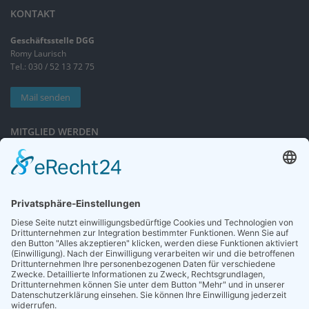
KONTAKT
Geschäftsstelle DGG
Romy Laurisch
Tel.: 030 / 52 13 72 75
Mail senden
MITGLIED WERDEN
Sieben gute Gründe
für Ihre Mitgliedschaft
in der DGG entdecken.
Antrag stellen
NEWSLETTER
Neuigkeiten rund um die Geriatrie und die DGG – regelmäßig in Ihrem
Postfach.