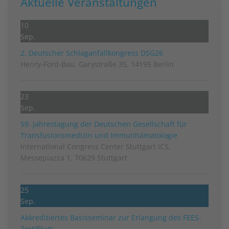
Aktuelle Veranstaltungen
10
Sep.
2. Deutscher Schlag­anfall­kongress DSG26
Henry-Ford-Bau, Garystraße 35, 14195 Berlin
23
Sep.
59. Jahrestagung der Deutschen Gesellschaft für
Transfusionsmedizin und Immunhämatologie
International Congress Center Stuttgart ICS,
Messepiazza 1, 70629 Stuttgart
25
Sep.
Akkreditiertes Basisseminar zur Erlangung des FEES-
Zertifikats