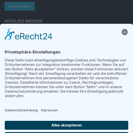
Mail senden
MITGLIED WERDEN
Sieben gute Gründe
für Ihre Mitgliedschaft
in der DGG entdecken.
Antrag stellen
NEWSLETTER
Neuigkeiten rund um die Geriatrie und die DGG – regelmäßig in Ihrem
Postfach.
News abonnieren
ZGG
Die Zeitschrift für Gerontologie und Geriatrie informiert über Neues aus