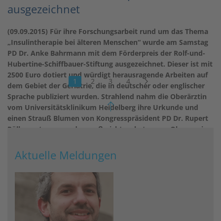
ausgezeichnet
(09.09.2015) Für ihre Forschungsarbeit rund um das Thema
„Insulintherapie bei älteren Menschen“ wurde am Samstag
PD Dr. Anke Bahrmann mit dem Förderpreis der Rolf-und-
Hubertine-Schiffbauer-Stiftung ausgezeichnet. Dieser ist mit
2500 Euro dotiert und würdigt herausragende Arbeiten auf
1
2
3
4
dem Gebiet der Geriatrie, die in deutscher oder englischer
Sprache publiziert wurden. Strahlend nahm die Oberärztin
vom Universitätsklinikum Heidelberg ihre Urkunde und
einen Strauß Blumen von Kongresspräsident PD Dr. Rupert
Püllen entgegen und vergaß nicht zu betonen: „Ohne meine
fleißigen Doktoranden hätte ich viele wichtige Daten nicht
erfassen und veröffentlichen können. Ihnen gilt mein
Aktuelle Meldungen
besonderer Dank!“.
weiterlesen