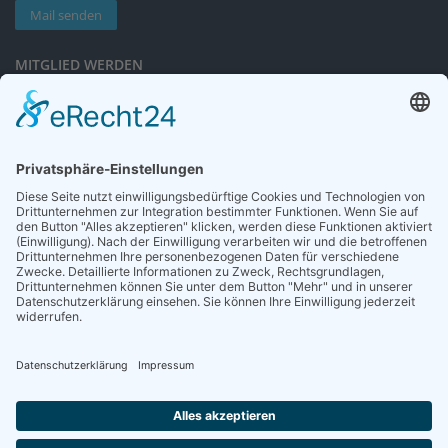
Mail senden
MITGLIED WERDEN
Sieben gute Gründe
für Ihre Mitgliedschaft
in der DGG entdecken.
Antrag stellen
NEWSLETTER
Neuigkeiten rund um die Geriatrie und die DGG – regelmäßig in Ihrem
Postfach.
News abonnieren
ZGG
Die Zeitschrift für Gerontologie und Geriatrie informiert über Neues aus
unserem Fach.