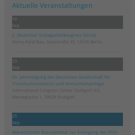
Aktuelle Veranstaltungen
10
Sep.
2. Deutscher Schlag­anfall­kongress DSG26
Henry-Ford-Bau, Garystraße 35, 14195 Berlin
23
Sep.
59. Jahrestagung der Deutschen Gesellschaft für
Transfusionsmedizin und Immunhämatologie
International Congress Center Stuttgart ICS,
Messepiazza 1, 70629 Stuttgart
25
Sep.
Akkreditiertes Basisseminar zur Erlangung des FEES-