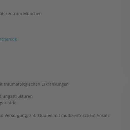
itätszentrum München
nchen.de
mit traumatologischen Erkrankungen
dlungsstrukturen
geriatrie
nd Versorgung, z.B. Studien mit multizentrischem Ansatz