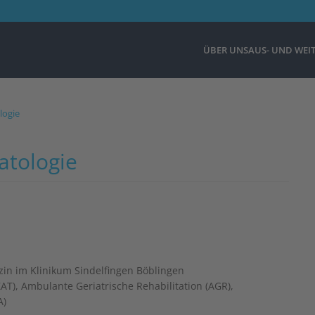
ÜBER UNS
AUS- UND WEI
logie
atologie
izin im Klinikum Sindelfingen Böblingen
AT), Ambulante Geriatrische Rehabilitation (AGR),
A)