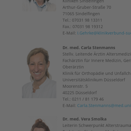
Kliniken Sindelfingen
Arthur-Gruber-Straße 70
71065 Sindelfingen
Tel.: 07031 98 13311
Fax.: 07031 98 19312
E-Mail:
I.Gehrke@klinikverbund-s
Dr. med. Carla Stenmanns
Stellv. Leitende Ärztin Altersmediz
Fachärztin für Innere Medizin, Geri
Oberärztin
Klinik für Orthopädie und Unfallch
Universitätsklinikum Düsseldorf
Moorenstr. 5
40225 Düsseldorf
Tel.: 0211 / 81 179 46
E-Mail:
Carla.Stenmanns@med.uni-
Dr. med. Vera Smolka
Leiterin Schwerpunkt Alterstraum