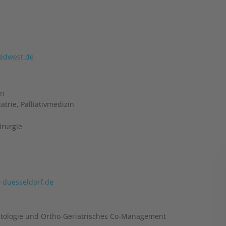
uedwest.de
in
atrie, Palliativmedizin
irurgie
duesseldorf.de
atologie und Ortho-Geriatrisches Co-Management