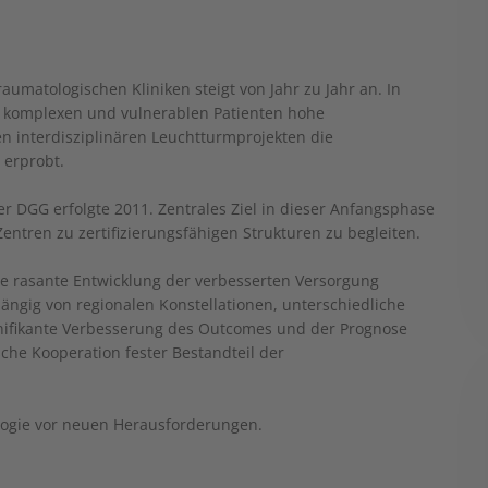
raumatologischen Kliniken steigt von Jahr zu Jahr an. In
ig komplexen und vulnerablen Patienten hohe
en interdisziplinären Leuchtturmprojekten die
 erprobt.
r DGG erfolgte 2011. Zentrales Ziel in dieser Anfangsphase
entren zu zertifizierungsfähigen Strukturen zu begleiten.
ne rasante Entwicklung der verbesserten Versorgung
hängig von regionalen Konstellationen, unterschiedliche
nifikante Verbesserung des Outcomes und der Prognose
sche Kooperation fester Bestandteil der
ologie vor neuen Herausforderungen.