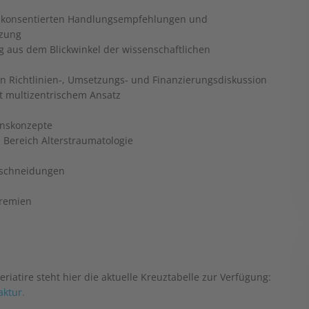
enkonsentierten Handlungsempfehlungen und
tzung
g aus dem Blickwinkel der wissenschaftlichen
en Richtlinien-, Umsetzungs- und Finanzierungsdiskussion
t multizentrischem Ansatz
ionskonzepte
 Bereich Alterstraumatologie
rschneidungen
gremien
iatire steht hier die aktuelle Kreuztabelle zur Verfügung:
aktur.