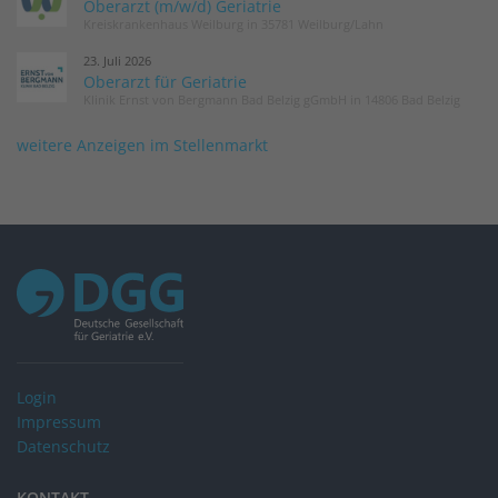
Oberarzt (m/w/d) Geriatrie
Kreiskrankenhaus Weilburg in 35781 Weilburg/Lahn
23. Juli 2026
Oberarzt für Geriatrie
Klinik Ernst von Bergmann Bad Belzig gGmbH in 14806 Bad Belzig
weitere Anzeigen im Stellenmarkt
Login
Impressum
Datenschutz
KONTAKT