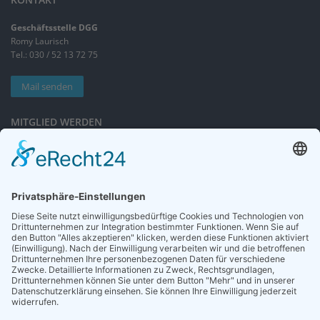
Geschäftsstelle DGG
Romy Laurisch
Tel.: 030 / 52 13 72 75
Mail senden
MITGLIED WERDEN
Sieben gute Gründe
für Ihre Mitgliedschaft
in der DGG entdecken.
Antrag stellen
NEWSLETTER
Neuigkeiten rund um die Geriatrie und die DGG – regelmäßig in Ihrem
Postfach.
News abonnieren