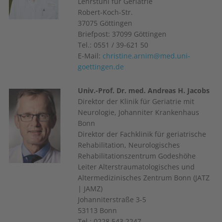
Lehrstuhl für Geriatrie
Robert-Koch-Str.
37075 Göttingen
Briefpost: 37099 Göttingen
Tel.: 0551 / 39-621 50
E-Mail:
christine.arnim@med.uni-
goettingen.de
Univ.-Prof. Dr. med. Andreas H. Jacobs
Direktor der Klinik für Geriatrie mit
Neurologie, Johanniter Krankenhaus
Bonn
Direktor der Fachklinik für geriatrische
Rehabilitation, Neurologisches
Rehabilitationszentrum Godeshöhe
Leiter Alterstraumatologisches und
Altermedizinisches Zentrum Bonn (JATZ
| JAMZ)
Johanniterstraße 3-5
53113 Bonn
Tel.: 0228 543 2247