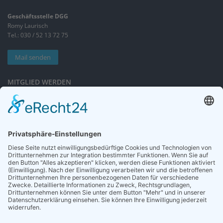
Geschäftsstelle DGG
Romy Laurisch
Tel.: 030 / 52 13 72 75
Mail senden
MITGLIED WERDEN
Sieben gute Gründe
für Ihre Mitgliedschaft
in der DGG entdecken.
Antrag stellen
NEWSLETTER
Neuigkeiten rund um die Geriatrie und die DGG – regelmäßig in Ihrem
Postfach.
News abonnieren