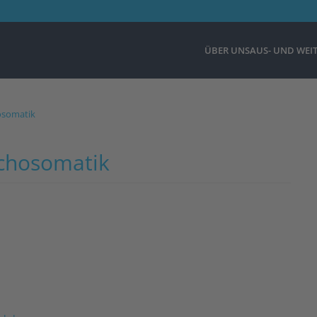
ÜBER UNS
AUS- UND WEI
osomatik
chosomatik