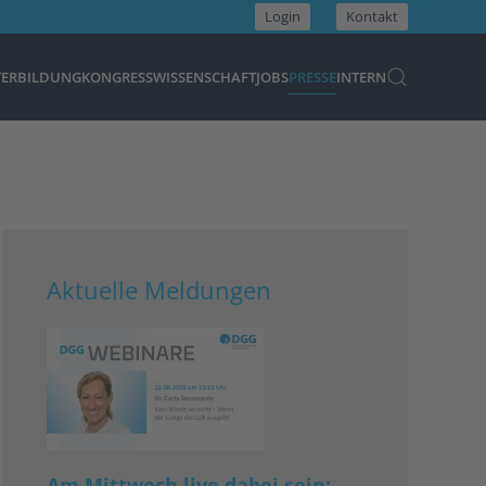
Login
Kontakt
TERBILDUNG
KONGRESS
WISSENSCHAFT
JOBS
PRESSE
INTERN
Aktuelle Meldungen
Am Mittwoch live dabei sein: