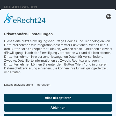
MITGLIED WERDEN
Sieben gute Gründe
für Ihre Mitgliedschaft
in der DGG entdecken.
Antrag stellen
NEWSLETTER
Neuigkeiten rund um die Geriatrie und die DGG – regelmäßig in Ihrem
Postfach.
News abonnieren
ZGG
Die Zeitschrift für Gerontologie und Geriatrie informiert über Neues aus
unserem Fach.