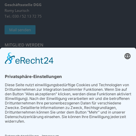
Geschäftsstelle DGG
Romy Laurisch
Tel.: 030 / 52 13 72 75
Mail senden
MITGLIED WERDEN
Sieben gute Gründe
für Ihre Mitgliedschaft
in der DGG entdecken.
Antrag stellen
NEWSLETTER
Neuigkeiten rund um die Geriatrie und die DGG – regelmäßig in Ihrem
Postfach.
News abonnieren