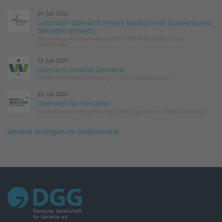
29. Juli 2026
Leitender Oberarzt Innere Medizin mit Schwerpunkt
Geriatrie (m/w/d)
Marienhaus Klinikum Hetzelstift in 67434 Neustadt an der
Weinstraße
23. Juli 2026
Oberarzt (m/w/d) Geriatrie
Kreiskrankenhaus Weilburg in 35781 Weilburg/Lahn
23. Juli 2026
Oberarzt für Geriatrie
Klinik Ernst von Bergmann Bad Belzig gGmbH in 14806 Bad Belzig
weitere Anzeigen im Stellenmarkt