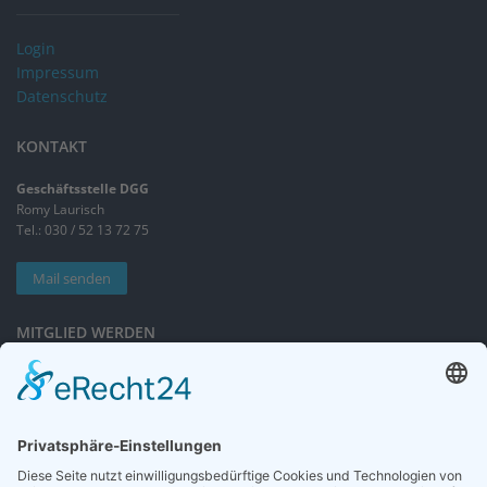
Login
Impressum
Datenschutz
KONTAKT
Geschäftsstelle DGG
Romy Laurisch
Tel.: 030 / 52 13 72 75
Mail senden
MITGLIED WERDEN
Sieben gute Gründe
für Ihre Mitgliedschaft
in der DGG entdecken.
Antrag stellen