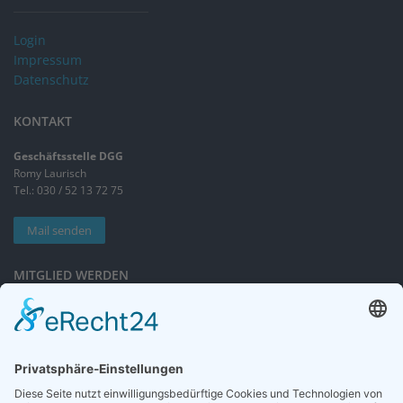
Login
Impressum
Datenschutz
KONTAKT
Geschäftsstelle DGG
Romy Laurisch
Tel.: 030 / 52 13 72 75
Mail senden
MITGLIED WERDEN
Sieben gute Gründe
für Ihre Mitgliedschaft
in der DGG entdecken.
Antrag stellen