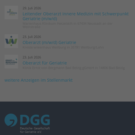
29. Juli 2026
Leitender Oberarzt Innere Medizin mit Schwerpunkt
Geriatrie (m/w/d)
Marienhaus Klinikum Hetzelstift in 67434 Neustadt an der
Weinstraße
23. Juli 2026
Oberarzt (m/w/d) Geriatrie
Kreiskrankenhaus Weilburg in 35781 Weilburg/Lahn
23. Juli 2026
Oberarzt für Geriatrie
Klinik Ernst von Bergmann Bad Belzig gGmbH in 14806 Bad Belzig
weitere Anzeigen im Stellenmarkt