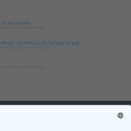
für die Geriatrie
en GmbH in 50725 Köln-Ehrenfeld
 Medizin mit Schwerpunkt Geriatrie (m/w/d)
n 67434 Neustadt an der Weinstraße
lzig gGmbH in 14806 Bad Belzig
ER
ZGG
und um die Geriatrie
Die Zeitschrift für Gerontologie und