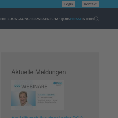
Login
Kontakt
TERBILDUNG
KONGRESS
WISSENSCHAFT
JOBS
PRESSE
INTERN
Aktuelle Meldungen
Am Mittwoch live dabei sein: DGG-