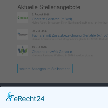
Aktuelle Stellenangebote
5. August 2026
Oberarzt Geriatrie (m/w/d)
Helios Albert-Schweitzer-Klinik Northeim GmbH in 37154 Northei
30. Juli 2026
Facharzt mit Zusatzbezeichnung Geriatrie (w/m/d
Caritas Krankenhaus Bad Mergentheim gGmbH in 97980 Bad Me
23. Juli 2026
Oberarzt (m/w/d) Geriatrie
Kreiskrankenhaus Weilburg in 35781 Weilburg/Lahn
weitere Anzeigen im Stellenmarkt
KONTAKT
Geschäftsstelle DGG