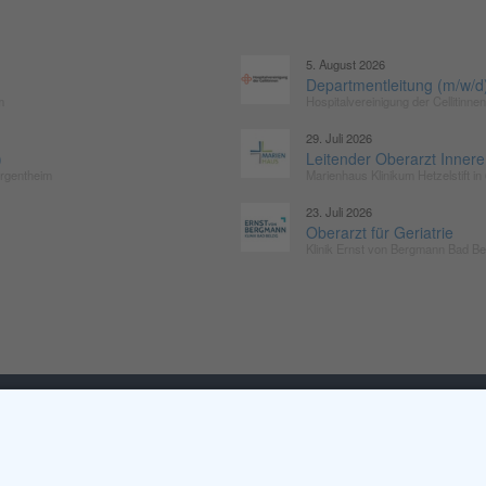
5. August 2026
Departmentleitung (m/w/d) 
m
Hospitalvereinigung der Cellitinn
29. Juli 2026
)
Leitender Oberarzt Innere
rgentheim
Marienhaus Klinikum Hetzelstift i
23. Juli 2026
Oberarzt für Geriatrie
Klinik Ernst von Bergmann Bad Be
MITGLIED WERDEN
NEWSLETT
Sieben gute Gründe
Neuigkeiten r