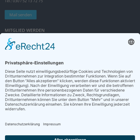
Tel.: 030 / 52 13 72 75
Mail senden
MITGLIED WERDEN
Sieben gute Gründe
für Ihre Mitgliedschaft
in der DGG entdecken.
Antrag stellen
NEWSLETTER
Neuigkeiten rund um die Geriatrie und die DGG – regelmäßig in Ihrem
Postfach.
News abonnieren
ZGG