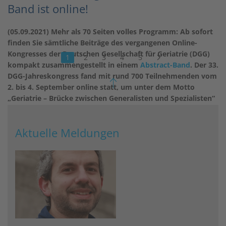
Band ist online!
(05.09.2021) Mehr als 70 Seiten volles Programm: Ab sofort
finden Sie sämtliche Beiträge des vergangenen Online-
Kongresses der Deutschen Gesellschaft für Geriatrie (DGG)
1
2
3
4
5
kompakt zusammengestellt in einem
Abstract-Band
. Der 33.
DGG-Jahreskongress fand mit rund 700 Teilnehmenden vom
2. bis 4. September online statt, um unter dem Motto
„Geriatrie – Brücke zwischen Generalisten und Spezialisten“
neueste Erkenntnisse in der Geriatrie zu diskutieren. Den
Abstract-Band können Sie gerne zur Nachbereitung des
Aktuelle Meldungen
Kongresses nutzen!
weiterlesen