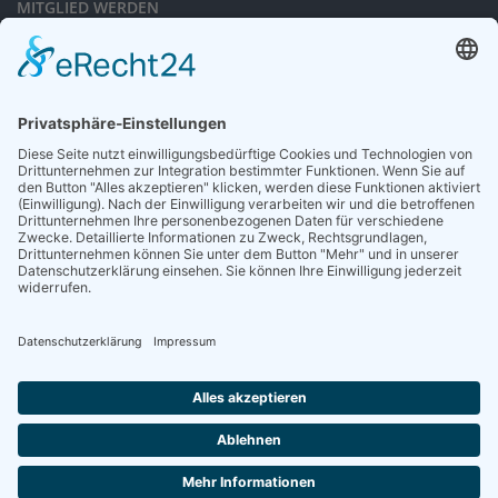
MITGLIED WERDEN
Sieben gute Gründe
für Ihre Mitgliedschaft
in der DGG entdecken.
Antrag stellen
NEWSLETTER
Neuigkeiten rund um die Geriatrie und die DGG – regelmäßig in Ihrem
Postfach.
News abonnieren
ZGG
Die Zeitschrift für Gerontologie und Geriatrie informiert über Neues aus
unserem Fach.
Online lesen