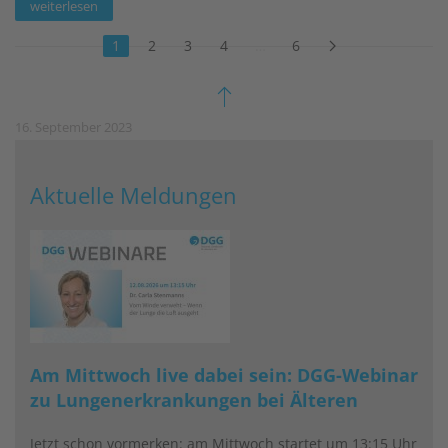
weiterlesen
1
2
3
4
…
6
16. September 2023
Der DGG-Gesellschaftsabend in Bildern
Aktuelle Meldungen
Impressionen vom Gesellschaftsabend
weiterlesen
Am Mittwoch live dabei sein: DGG-Webinar
zu Lungenerkrankungen bei Älteren
Jetzt schon vormerken: am Mittwoch startet um 13:15 Uhr