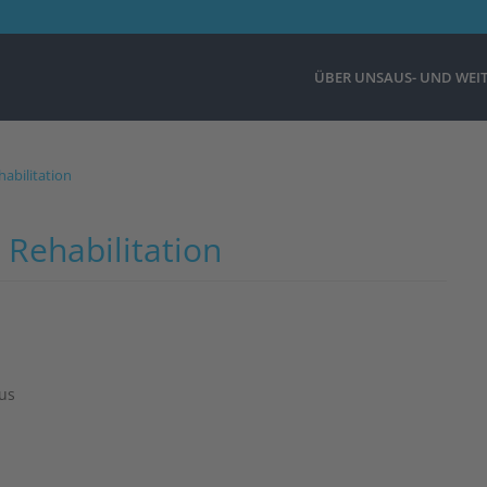
ÜBER UNS
AUS- UND WEI
habilitation
 Rehabilitation
us