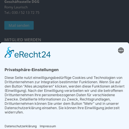
Geschäftsstelle DGG
Romy Laurisch
Tel.: 030 / 52 13 72 75
Mail senden
MITGLIED WERDEN
Sieben gute Gründe
für Ihre Mitgliedschaft
in der DGG entdecken.
Antrag stellen
NEWSLETTER
Neuigkeiten rund um die Geriatrie und die DGG – regelmäßig in Ihrem
Postfach.
News abonnieren