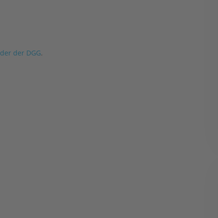
nder der DGG
.