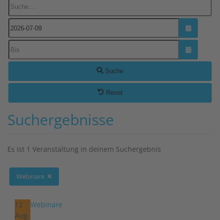
Suche...
Kalender ö
Kalender ö
Suche
Reset
Suchergebnisse
Es ist 1 Veranstaltung in deinem Suchergebnis
Webinare
12
Webinare
Aug.