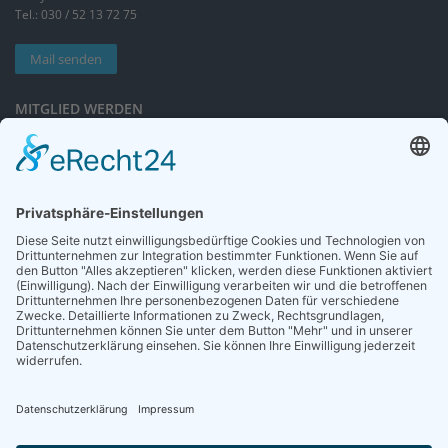
Tel.: 030 / 52 13 72 75
Mail senden
MITGLIED WERDEN
Sieben gute Gründe
für Ihre Mitgliedschaft
in der DGG entdecken.
Antrag stellen
NEWSLETTER
Neuigkeiten rund um die Geriatrie und die DGG – regelmäßig in Ihrem
Postfach.
News abonnieren
ZGG