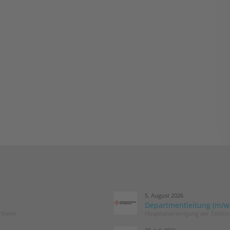
5. August 2026
Departmentleitung (m/w/d
rtheim
Hospitalvereinigung der Cellit