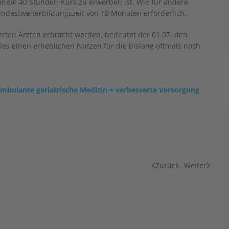
inem 40 Stunden-Kurs zu erwerben ist. Wie für andere
Mindestweiterbildungszeit von 18 Monaten erforderlich.
erten Ärzten erbracht werden, bedeutet der 01.07. den
dies einen erheblichen Nutzen für die bislang oftmals noch
mbulante geriatrische Medizin = verbesserte Versorgung
Zurück
Weiter