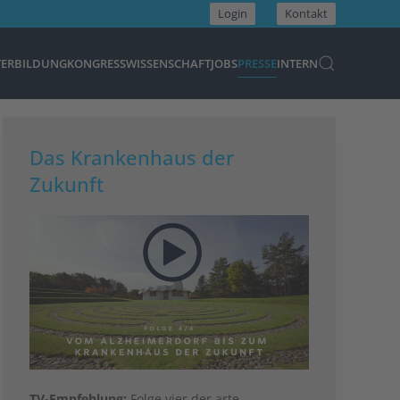
Login
Kontakt
TERBILDUNG
KONGRESS
WISSENSCHAFT
JOBS
PRESSE
INTERN
Das Krankenhaus der
Zukunft
TV-Empfehlung:
Folge vier der arte-