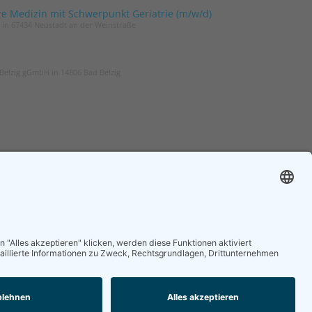
re Medizin mit Schwerpunkt Geriatrie (m/w/d)
t in 67434 Neustadt an der Weinstraße
Belzig gGmbH in 14806 Bad Belzig
ER
ZGG
und um die Geriatrie
Die Zeitschrift für Gerontologie und
 regelmäßig in Ihrem
Geriatrie informiert über Neues aus
unserem Fach.
nieren
Online lesen