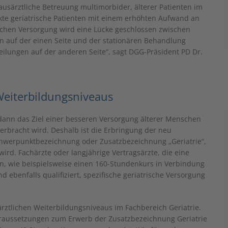
hausärztliche Betreuung multimorbider, älterer Patienten im
nkte geriatrische Patienten mit einem erhöhten Aufwand an
ischen Versorgung wird eine Lücke geschlossen zwischen
n auf der einen Seite und der stationären Behandlung
eilungen auf der anderen Seite“, sagt DGG-Präsident PD Dr.
Weiterbildungsniveaus
 dann das Ziel einer besseren Versorgung älterer Menschen
n erbracht wird. Deshalb ist die Erbringung der neu
chwerpunktbezeichnung oder Zusatzbezeichnung „Geriatrie“,
wird. Fachärzte oder langjährige Vertragsärzte, die eine
en, wie beispielsweise einen 160-Stundenkurs in Verbindung
ind ebenfalls qualifiziert, spezifische geriatrische Versorgung
ztlichen Weiterbildungsniveaus im Fachbereich Geriatrie.
Voraussetzungen zum Erwerb der Zusatzbezeichnung Geriatrie