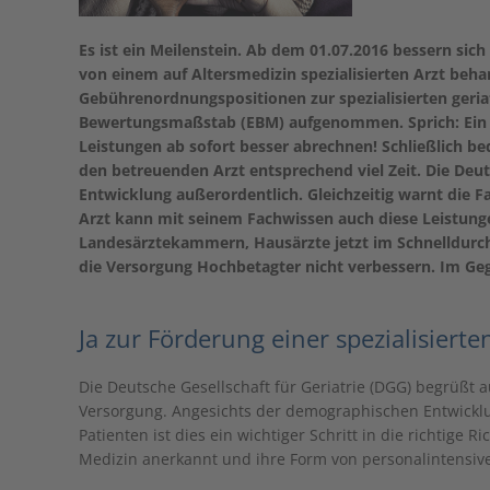
Es ist ein Meilenstein. Ab dem 01.07.2016 bessern si
von einem auf Altersmedizin spezialisierten Arzt beh
Gebührenordnungspositionen zur spezialisierten geria
Bewertungsmaßstab (EBM) aufgenommen. Sprich: Ein ger
Leistungen ab sofort besser abrechnen! Schließlich be
den betreuenden Arzt entsprechend viel Zeit. Die Deut
Entwicklung außerordentlich. Gleichzeitig warnt die Fa
Arzt kann mit seinem Fachwissen auch diese Leistunge
Landesärztekammern, Hausärzte jetzt im Schnelldurchl
die Versorgung Hochbetagter nicht verbessern. Im Geg
Ja zur Förderung einer spezialisierte
Die Deutsche Gesellschaft für Geriatrie (DGG) begrüßt a
Versorgung. Angesichts der demographischen Entwickl
Patienten ist dies ein wichtiger Schritt in die richtige
Medizin anerkannt und ihre Form von personalintensiver