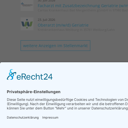
30. Juli 2026
Facharzt mit Zusatzbezeichnung Geriatrie (w/m
Caritas Krankenhaus Bad Mergentheim gGmbH in 97980 Ba
23. Juli 2026
Oberarzt (m/w/d) Geriatrie
Kreiskrankenhaus Weilburg in 35781 Weilburg/Lahn
weitere Anzeigen im Stellenmarkt
KONTAKT
Geschäftsstelle DGG
Romy Laurisch
Tel.: 030 / 52 13 72 75
Login
Mail senden
Impressum
Datenschutz