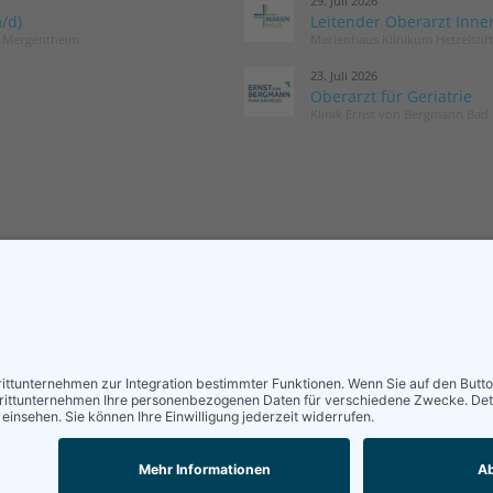
29. Juli 2026
/d)
Leitender Oberarzt Inne
d Mergentheim
Marienhaus Klinikum Hetzelstif
23. Juli 2026
Oberarzt für Geriatrie
Klinik Ernst von Bergmann Bad 
MITGLIED WERDEN
NEWSLETT
Sieben gute Gründe
Neuigkeiten r
für Ihre Mitgliedschaft
und die DGG –
in der DGG entdecken.
Postfach.
Antrag stellen
News abon