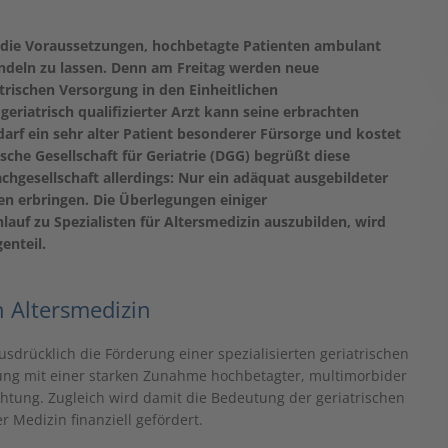
ch die Voraussetzungen, hochbetagte Patienten ambulant
andeln zu lassen. Denn am Freitag werden neue
trischen Versorgung in den Einheitlichen
iatrisch qualifizierter Arzt kann seine erbrachten
darf ein sehr alter Patient besonderer Fürsorge und kostet
sche Gesellschaft für Geriatrie (DGG) begrüßt diese
chgesellschaft allerdings: Nur ein adäquat ausgebildeter
n erbringen. Die Überlegungen einiger
auf zu Spezialisten für Altersmedizin auszubilden, wird
enteil.
n Altersmedizin
usdrücklich die Förderung einer spezialisierten geriatrischen
ung mit einer starken Zunahme hochbetagter, multimorbider
 Richtung. Zugleich wird damit die Bedeutung der geriatrischen
 Medizin finanziell gefördert.